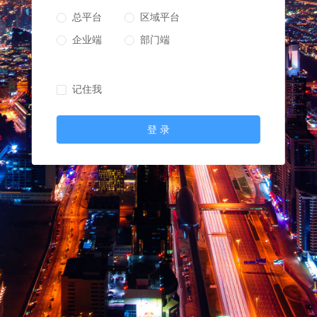
总平台
区域平台
企业端
部门端
记住我
登 录